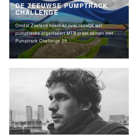
DE ZEEUWSE PUMPTRACK
CHALLENGE
Omdat Zeeland beschikt over redelijk wat
pumptracks organiseert MTB praat samen met
N
Pumptrack Challenge 29...
b
Next