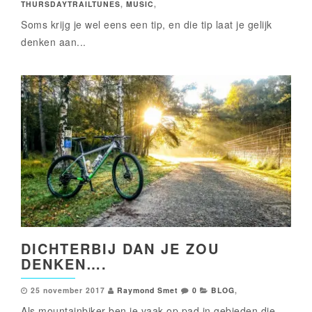
THURSDAYTRAILTUNES
,
MUSIC
,
Soms krijg je wel eens een tip, en die tip laat je gelijk
denken aan...
DICHTERBIJ DAN JE ZOU
DENKEN….
25 november 2017
Raymond Smet
0
BLOG
,
Als mountainbiker ben je vaak op pad in gebieden die