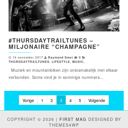
#THURSDAYTRAILTUNES –
MILJONAIRE “CHAMPAGNE”
16 november 2017
Raymond Smet
0
THURSDAYTRAILTUNES
,
LIFESTYLE
,
MUSIC
,
Muziek en mountainbiken zijn onlosmakelijk met elkaar
verbonden. Soms vind je in sommige nummers...
Berichten
Vorige
1
2
3
4
5
Volgende
paginering
COPYRIGHT © 2026 |
FIRST MAG
DESIGNED BY
THEMES4WP